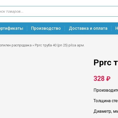
ертификаты
Производство
Доставка и оплата
Н
опилен распродажа
»
Pprc труба 40 (pn 25) pilsa арм.
Pprc т
328
₽
Производите
Толщина сте
Диаметр, мм