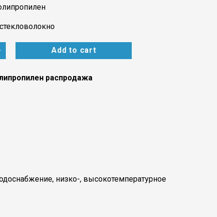
полипропилен
 стекловолокно
+
Add to cart
липропилен распродажа
водоснабжение, низко-, высокотемпературное