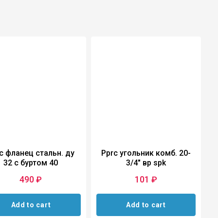
c фланец стальн. ду
Pprc угольник комб. 20-
32 с буртом 40
3/4″ вр spk
490
101
₽
₽
Add to cart
Add to cart