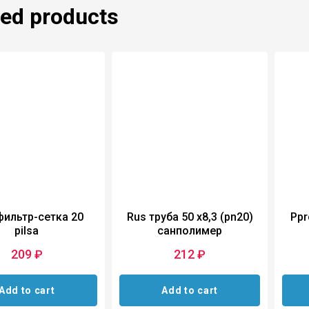
ted products
фильтр-сетка 20
Rus труба 50 х8,3 (pn20)
Ppr
pilsa
санполимер
209
212
₽
₽
Add to cart
Add to cart