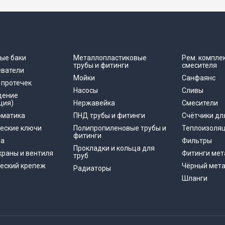
ые баки
Металлопластиковые
Рем. компле
трубы и фитинги
смесителя
еватели
Мойки
Санфаянс
 протечек
Насосы
Сливы
дение
ция)
Нержавейка
Смесители
оматика
ПНД трубы и фитинги
Счётчики дл
еские ключи
Полипропиленовые трубы и
Теплоизоля
фитинги
ра
Фильтры
Прокладки и кольца для
раны и вентиля
Фитинги мет
труб
еский крепеж
Чёрный мет
Радиаторы
Шланги