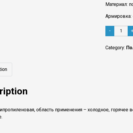
Материал: 
Армировка:
Pprc
-
труба
40
(pn
25)
Category:
По
pilsa
арм.
quantity
tion
ription
ипропиленовая, область применения – холодное, горячее 
.